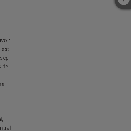
uvoir
 est
osep
s de
rs.
l,
ntral