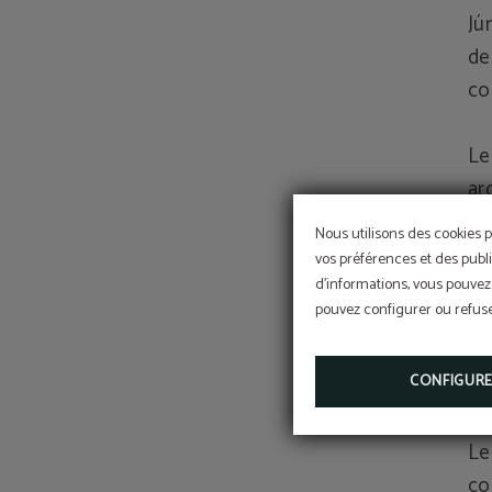
Jú
de
co
Le
ar
ai
Nous utilisons des cookies p
mo
vos préférences et des publi
ar
d'informations, vous pouvez 
pouvez configurer ou refuser
de
CONFIGUR
JA
Le
co