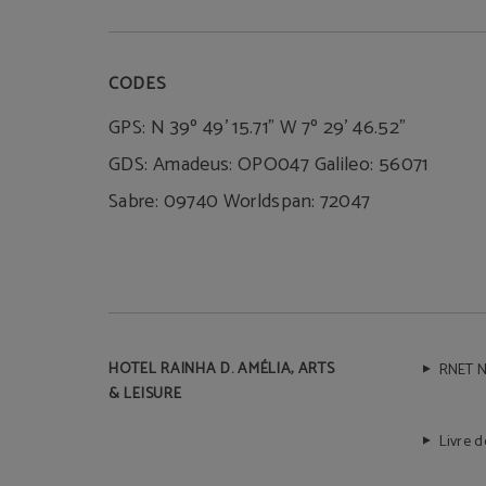
CODES
GPS: N 39º 49' 15.71" W 7º 29' 46.52"
GDS: Amadeus: OPO047 Galileo: 56071
Sabre: 09740 Worldspan: 72047
HOTEL RAINHA D. AMÉLIA, ARTS
RNET N
& LEISURE
Livre 