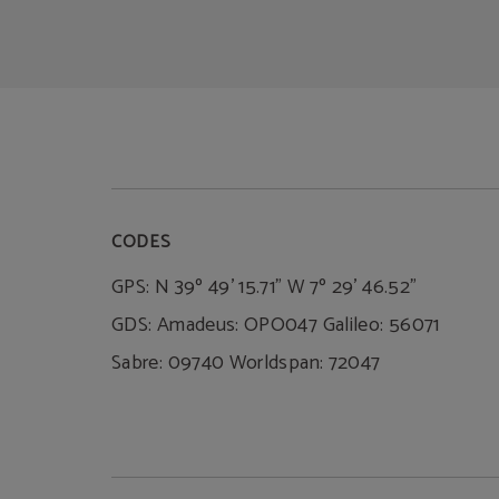
CODES
GPS: N 39º 49' 15.71" W 7º 29' 46.52"
GDS: Amadeus: OPO047 Galileo: 56071
Sabre: 09740 Worldspan: 72047