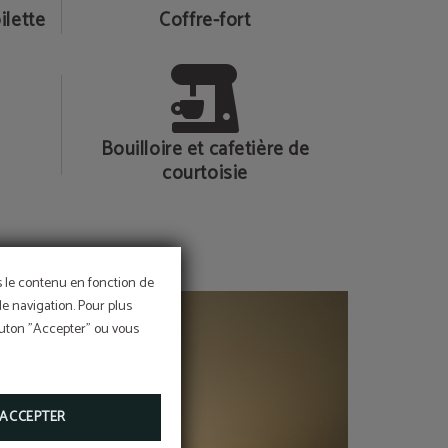
ilette
Coffre-fort
Bouilloire et cafetière de
courtoisie
ns le contenu en fonction de
de navigation. Pour plus
bouton "Accepter" ou vous
ACCEPTER