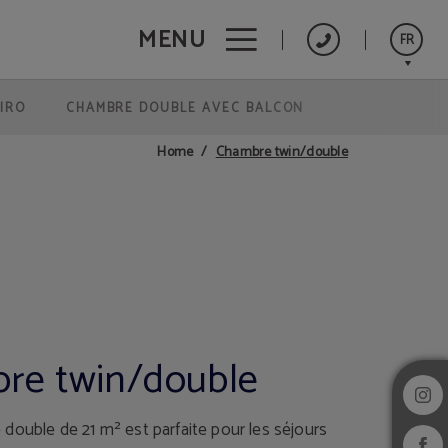
MENU
FR
IRO
CHAMBRE DOUBLE AVEC BALCON
Português
English
Chambre twin/double
Home
Español
re twin/double
double de 21 m² est parfaite pour les séjours