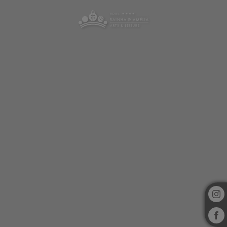
Hotel Rainha D. Amélia, Arts & Leisure Hôtel à Castelo Branco. Site Officiel