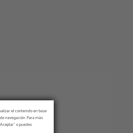
nalizar el contenido en base
os de navegación. Para más
 “Aceptar” o puedes