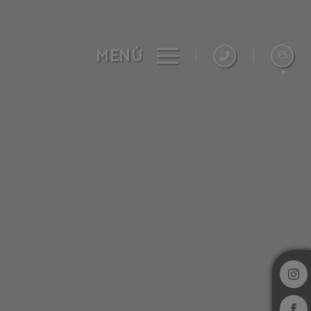
MENÚ
ES
Português
English
Français