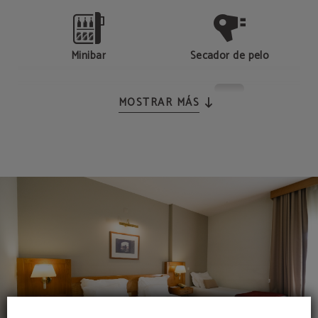
Minibar
Secador de pelo
MOSTRAR MÁS
Tetera y cafetera de
TV LCD
cortesía