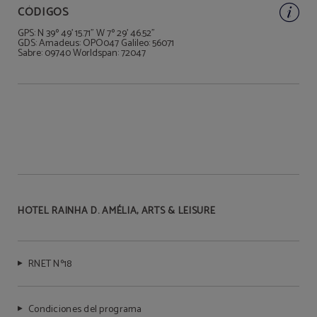
CÓDIGOS
GPS: N 39º 49' 15.71" W 7º 29' 46.52"
GDS: Amadeus: OPO047 Galileo: 56071
Sabre: 09740 Worldspan: 72047
HOTEL RAINHA D. AMÉLIA, ARTS & LEISURE
RNET Nº18
Condiciones del programa