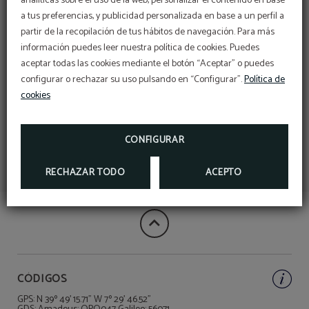
analíticas sobre el uso de la web, personalizar el contenido en base
a tus preferencias, y publicidad personalizada en base a un perfil a
partir de la recopilación de tus hábitos de navegación. Para más
información puedes leer nuestra política de cookies. Puedes
aceptar todas las cookies mediante el botón “Aceptar” o puedes
configurar o rechazar su uso pulsando en “Configurar”.
Política de
cookies
CONFIGURAR
RECHAZAR TODO
ACEPTO
CÓDIGOS
GPS: N 39º 49' 15.71" W 7º 29' 46.52"