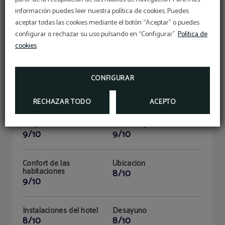
9.7
información puedes leer nuestra política de cookies. Puedes
aceptar todas las cookies mediante el botón “Aceptar” o puedes
configurar o rechazar su uso pulsando en “Configurar”.
Política de
Recomendado
cookies
CONFIGURAR
EDUARDO SÁNCHEZ MORENO
ES
|
16/09/2025
RECHAZAR TODO
ACEPTO
Limpieza
Atención personal
9/10
9/10
Confort de las
Ubicación
habitaciones
8/10
9/10
Instalaciones del hotel
Desayuno
8/10
8/10