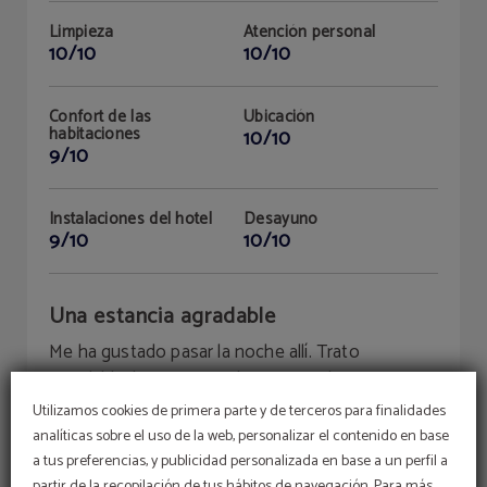
Limpieza
Atención personal
10/10
10/10
Confort de las
Ubicación
habitaciones
10/10
9/10
Instalaciones del hotel
Desayuno
9/10
10/10
Una estancia agradable
Me ha gustado pasar la noche allí. Trato
agradable, limpieza excelente y una buena
ubicación.
Utilizamos cookies de primera parte y de terceros para finalidades
analíticas sobre el uso de la web, personalizar el contenido en base
a tus preferencias, y publicidad personalizada en base a un perfil a
partir de la recopilación de tus hábitos de navegación. Para más