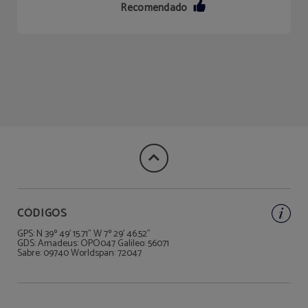
Recomendado
CÓDIGOS
GPS: N 39º 49' 15.71" W 7º 29' 46.52"
GDS: Amadeus: OPO047 Galileo: 56071
Sabre: 09740 Worldspan: 72047