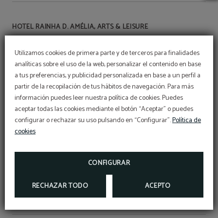
HOTEL RAINHA D. AMÉLIA, ARTS & LEISURE
Utilizamos cookies de primera parte y de terceros para finalidades
RNET Nº18
analíticas sobre el uso de la web, personalizar el contenido en base
a tus preferencias, y publicidad personalizada en base a un perfil a
partir de la recopilación de tus hábitos de navegación. Para más
Condiciones del programa
información puedes leer nuestra política de cookies. Puedes
MEMBERS ONLY
aceptar todas las cookies mediante el botón “Aceptar” o puedes
configurar o rechazar su uso pulsando en “Configurar”.
Política de
cookies
Aviso legal
CONFIGURAR
Libro de cumplidos
RECHAZAR TODO
ACEPTO
Resolución de Conflictos de Consumo