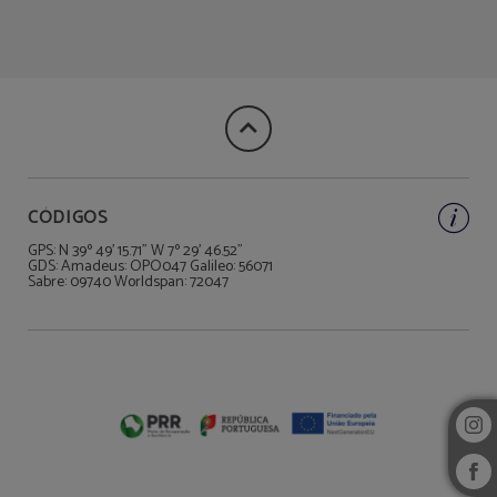
Reserva nuestra única Suite Cargaleiro del Hotel Rainha D. Amélia, Arts & Leis
CÓDIGOS
GPS: N 39º 49' 15.71" W 7º 29' 46.52"
GDS: Amadeus: OPO047 Galileo: 56071
Sabre: 09740 Worldspan: 72047