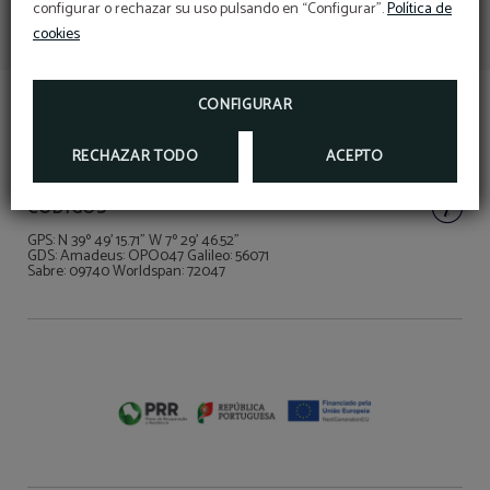
configurar o rechazar su uso pulsando en “Configurar”.
Política de
cookies
CONFIGURAR
RECHAZAR TODO
ACEPTO
CÓDIGOS
GPS: N 39º 49' 15.71" W 7º 29' 46.52"
GDS: Amadeus: OPO047 Galileo: 56071
Sabre: 09740 Worldspan: 72047