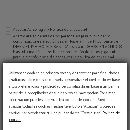
Aceptar
Aviso legal
y
Política de privacidad
Acepto el uso de mis datos personales para publicidad y
comunicaciones electrónicas en base a mi perfil por parte de
INVESTEL INV. HOTELEIRAS LDA así como GOOGLE/FACEBOOK.
Más información, derechos de protección de datos y garantías
para la transferencia de datos, ver la política de privacidad.
Utilizamos cookies de primera parte y de terceros para finalidades
analíticas sobre el uso de la web, personalizar el contenido en base
a tus preferencias, y publicidad personalizada en base a un perfil a
partir de la recopilación de tus hábitos de navegación. Para más
información puedes leer nuestra política de cookies. Puedes
aceptar todas las cookies mediante el botón “Aceptar” o puedes
configurar o rechazar su uso pulsando en “Configurar”.
Política de
cookies