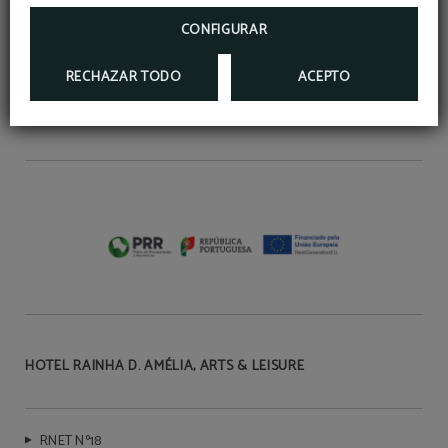
CONFIGURAR
CÓDIGOS
RECHAZAR TODO
ACEPTO
GPS: N 39º 49' 15.71" W 7º 29' 46.52"
GDS: Amadeus: OPO047 Galileo: 56071
Sabre: 09740 Worldspan: 72047
HOTEL RAINHA D. AMÉLIA, ARTS & LEISURE
RNET Nº18