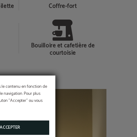
ilette
Coffre-fort
Bouilloire et cafetière de
courtoisie
ns le contenu en fonction de
de navigation. Pour plus
bouton "Accepter" ou vous
ACCEPTER