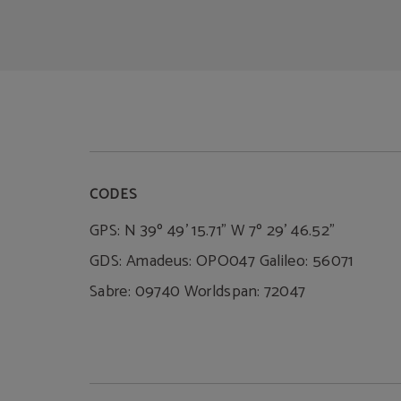
CODES
GPS: N 39º 49' 15.71" W 7º 29' 46.52"
GDS: Amadeus: OPO047 Galileo: 56071
Sabre: 09740 Worldspan: 72047