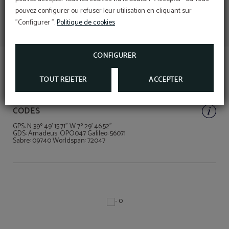
pouvez configurer ou refuser leur utilisation en cliquant sur
"Configurer ".
Politique de cookies
CONFIGURER
TOUT REJETER
ACCEPTER
CODES
GPS: N 39º 49' 15.71" W 7º 29' 46.52"
GDS: Amadeus: OPO047 Galileo: 56071
Sabre: 09740 Worldspan: 72047