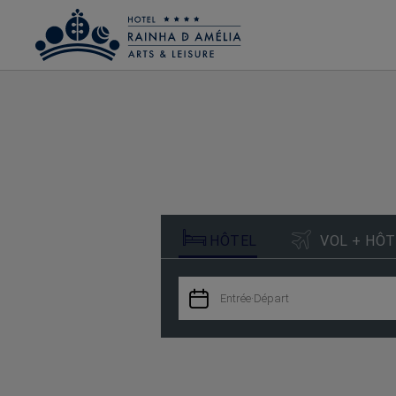
Réservez en Hotel Rainha D. Amélia, Arts & Leisure à Castelo Branco - Site web 


HÔTEL
VOL + HÔT

Entrée
·
Départ