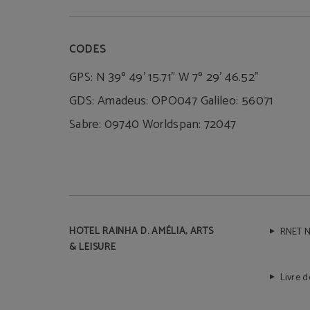
CODES
GPS: N 39º 49' 15.71" W 7º 29' 46.52"
GDS: Amadeus: OPO047 Galileo: 56071
Sabre: 09740 Worldspan: 72047
HOTEL RAINHA D. AMÉLIA, ARTS
RNET N
& LEISURE
Livre 