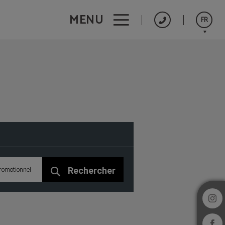
MENU
FR
Português
English
Español
Rechercher
romotionnel
