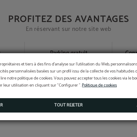
PROFITEZ DES AVANTAGES
En réservant sur notre site web
t
Parking gratuit
Conn
ilité
sous réserve de disponibilité
ropriétaires et tiers à des fins d'analyse sur l'utilisation du Web, personnaliso
cités personnalisées basées sur un profil issu de la collecte de vos habitudes 
lire notre politique de cookies. Vous pouvez accepter tous les cookies via le 
 leur utilisation en cliquant sur "Configurer ".
Politique de cookies
ER
TOUT REJETER