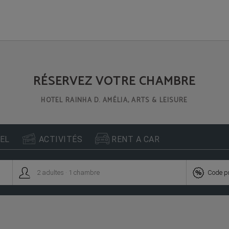
officiel
RÉSERVEZ VOTRE CHAMBRE
HOTEL RAINHA D. AMÉLIA, ARTS & LEISURE


EL
ACTIVITÉS
RENT A CAR
.


2
adultes
1
chambre
Code p