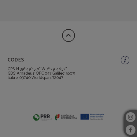
Restaurant Et Bar de l´Hotel Rainha D. Amélia, Arts & Leisure Hôtel à Castelo Br
CODES
GPS: N 39º 49' 15.71" W 7º 29' 46.52"
GDS: Amadeus: OPO047 Galileo: 56071
Sabre: 09740 Worldspan: 72047