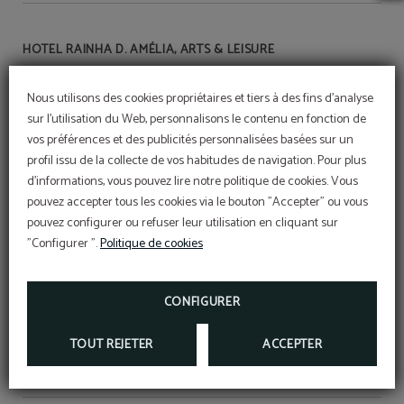
HOTEL RAINHA D. AMÉLIA, ARTS & LEISURE
Nous utilisons des cookies propriétaires et tiers à des fins d'analyse
RNET Nº18
sur l'utilisation du Web, personnalisons le contenu en fonction de
vos préférences et des publicités personnalisées basées sur un
profil issu de la collecte de vos habitudes de navigation. Pour plus
Conditions du programme
d'informations, vous pouvez lire notre politique de cookies. Vous
MEMBERS ONLY
pouvez accepter tous les cookies via le bouton "Accepter" ou vous
pouvez configurer ou refuser leur utilisation en cliquant sur
"Configurer ".
Politique de cookies
Avis Juridique
CONFIGURER
Livre de compliments
TOUT REJETER
ACCEPTER
Résolution des conflits de consommation