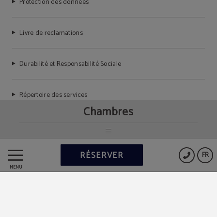
Protection des données
Livre de reclamations
Durabilité et Responsabilité Sociale
Répertoire des services
Chambres
Powered by Keytel
RÉSERVER
FR
Achat sécurisé
MENU