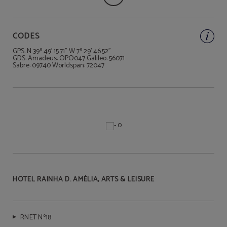
CODES
GPS: N 39º 49' 15.71" W 7º 29' 46.52"
GDS: Amadeus: OPO047 Galileo: 56071
Sabre: 09740 Worldspan: 72047
HOTEL RAINHA D. AMÉLIA, ARTS & LEISURE
RNET Nº18