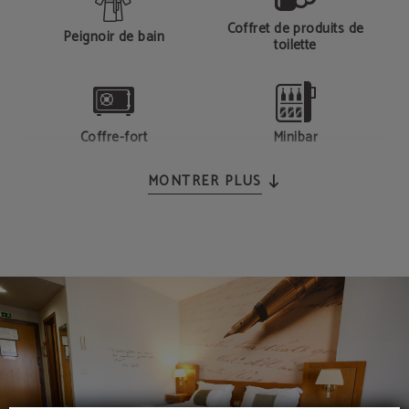
Coffret de produits de
Peignoir de bain
toilette
Coffre-fort
Minibar
MONTRER PLUS
Sèche-cheveux
TV LCD
Bouilloire et cafetière de
Pantoufles
courtoisie