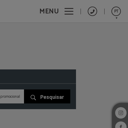
MENU
PT
English
Español
Français
Pesquisar
 promocional
