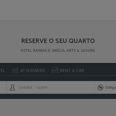
icial
RESERVE O SEU QUARTO
HOTEL RAINHA D. AMÉLIA, ARTS & LEISURE


TEL
ATIVIDADES
RENT A CAR
.


2
adultos
1
quarto
Código