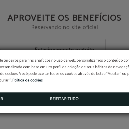
APROVEITE OS BENEFÍCIOS
Reservando no site oficial
t
Estacionamento gratuito
de
sujeito disponibilidade
pa
de terceiros para fins analíticos no uso da web, personalizamos o conteúdo c
 personalizada com base em um perfil da coleção de seus hábitos de navegaçã
 de cookies. Você pode aceitar todos os cookies através do botão "Aceitar" ou 
gurar ".
Política de cookies
AR
REJEITAR TUDO