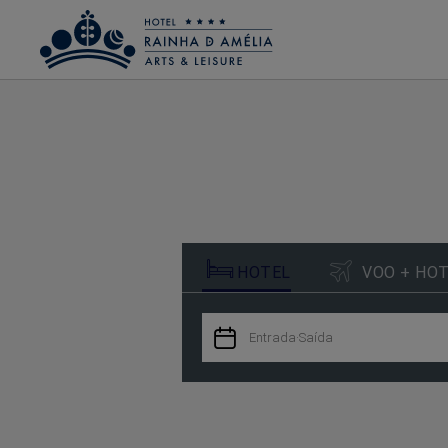
Reserva em Hotel Rainha D. Amélia, Arts & Leisure em Castelo Branco - Web of


HOTEL
VOO + HO

Entrada
·
Saída