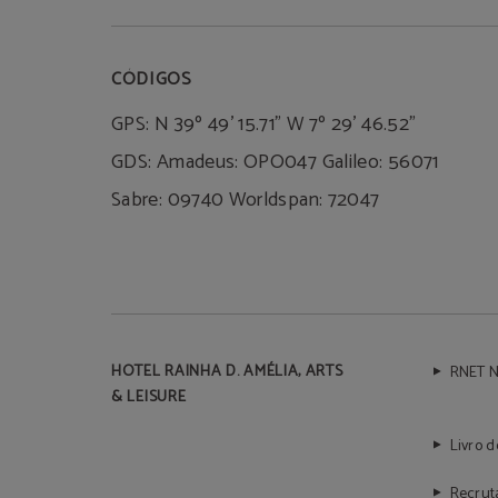
CÓDIGOS
GPS: N 39º 49' 15.71" W 7º 29' 46.52"
GDS: Amadeus: OPO047 Galileo: 56071
Sabre: 09740 Worldspan: 72047
HOTEL RAINHA D. AMÉLIA, ARTS
RNET N
& LEISURE
Livro d
Recru