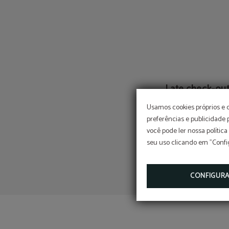
Late check-ou
sujeito disponibilida
Usamos cookies próprios e 
preferências e publicidade
você pode ler nossa política
seu uso clicando em "Confi
CONFIGUR