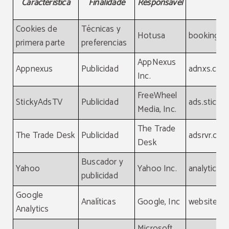
Característica
Finalidade
Responsável
Cookies de
Técnicas y
Hotusa
booking-c
primera parte
preferencias
AppNexus
Appnexus
Publicidad
adnxs.com
Inc.
FreeWheel
StickyAdsTV
Publicidad
ads.sticky
Media, Inc.
The Trade
The Trade Desk
Publicidad
adsrvr.org
Desk
Buscador y
Yahoo
Yahoo Inc.
analytics.
publicidad
Google
Analíticas
Google, Inc
website
Analytics
Microsoft