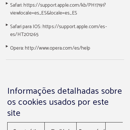
Safari:
https://support.apple.com/kb/PH17191?
viewlocale=es_ES&locale=es_ES
Safari para IOS:
https://support.apple.com/es-
es/HT201265
Opera:
http://www.opera.com/es/help
Informações detalhadas sobre
os cookies usados por este
site
Informações detalhadas sobre os cookies usados por este