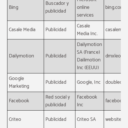
Buscador y
Bing
online
bing.com
publicidad
services
Casale
Casale Media
Publicidad
casalemed
Media Inc.
Dailymotion
SA (France)
Dailymotion
Publicidad
dmxleo.c
Dailimotion
Inc (EEUU)
Google
Publicidad
Google, Inc
doubleclic
Marketing
Red social y
Facebook
Facebook
facebook.
publicidad
Inc
Criteo
Publicidad
Criteo SA
website, cr