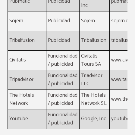
Pubmatic
Publicidad
pubmatic.
Inc
Sojern
Publicidad
Sojern
sojern.co
Tribalfusion
Publicidad
Tribalfusion
tribalfusi
Funcionalidad
Civitatis
Civitatis
www.civita
/ publicidad
Tours SA
Funcionalidad
Triadvisor
Tripadvisor
www.tamgr
/ publicidad
LLC
The Hotels
Funcionalidad
The Hotels
www.theho
Network
/ publicidad
Network SL
Funcionalidad
Youtube
Google, Inc
youtube.
/ publicidad