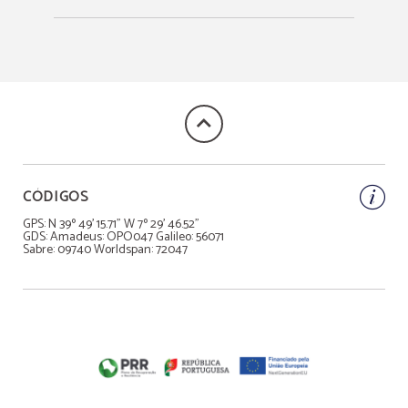
CÓDIGOS
GPS: N 39º 49' 15.71" W 7º 29' 46.52"
GDS: Amadeus: OPO047 Galileo: 56071
Sabre: 09740 Worldspan: 72047