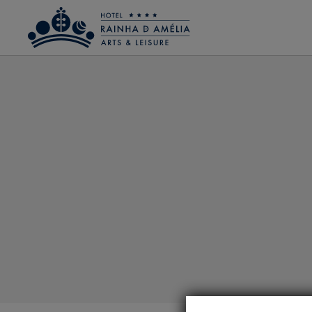
Lounges Disponíveis de Hotel Rainha D. Amélia, Arts & Leisure em Castelo Branc