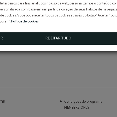
de terceiros para fins analíticos no uso da web, personalizamos o conteúdo c
 personalizada com base em um perfil da coleção de seus hábitos de navegaçã
 de cookies. Você pode aceitar todos os cookies através do botão "Aceitar" ou 
gurar ".
Política de cookies
AR
REJEITAR TUDO
º18
Condições do programa
MEMBERS ONLY