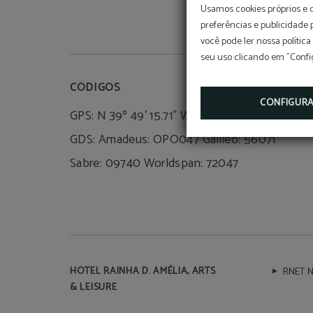
Usamos cookies próprios e 
preferências e publicidade
você pode ler nossa política
seu uso clicando em "Confi
CÓDIGOS
CONFIGUR
GPS: N 39º 49' 15.71" W 7º 29' 46.52"
GDS: Amadeus: OPO047 Galileo: 56071
Sabre: 09740 Worldspan: 72047
HOTEL RAINHA D. AMÉLIA, ARTS
RNET N
& LEISURE