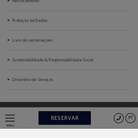
Recrutamento
Proteção de Dados
Livro de reclamaçoes
Sustentabilidade & Responsabilidade Social
Directório de Serviços
Powered by Keytel
RESERVAR
PT
Compra segura
MENU