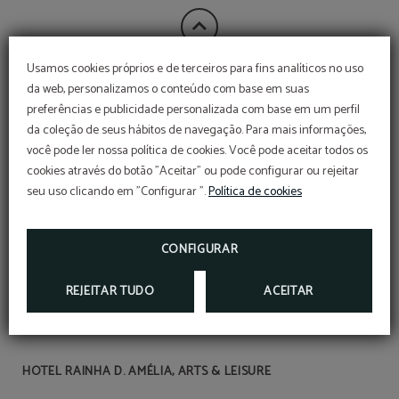
Usamos cookies próprios e de terceiros para fins analíticos no uso
da web, personalizamos o conteúdo com base em suas
CÓDIGOS
preferências e publicidade personalizada com base em um perfil
GPS: N 39º 49' 15.71" W 7º 29' 46.52"
da coleção de seus hábitos de navegação. Para mais informações,
GDS: Amadeus: OPO047 Galileo: 56071
Sabre: 09740 Worldspan: 72047
você pode ler nossa política de cookies. Você pode aceitar todos os
cookies através do botão "Aceitar" ou pode configurar ou rejeitar
seu uso clicando em "Configurar ".
Política de cookies
CONFIGURAR
REJEITAR TUDO
ACEITAR
HOTEL RAINHA D. AMÉLIA, ARTS & LEISURE