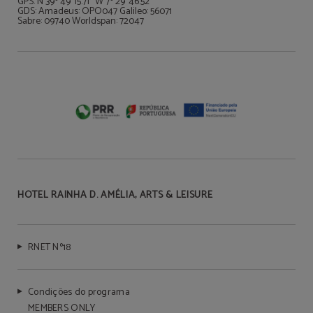
GPS: N 39º 49' 15.71" W 7º 29' 46.52"
GDS: Amadeus: OPO047 Galileo: 56071
Sabre: 09740 Worldspan: 72047
HOTEL RAINHA D. AMÉLIA, ARTS & LEISURE
RNET Nº18
Condições do programa
MEMBERS ONLY