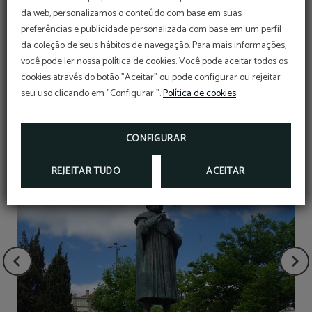
Este jardim barroco, de forma retangular, é presidido por
da web, personalizamos o conteúdo com base em suas
varandas e grades de ferro e balaustres de pedreira.
preferências e publicidade personalizada com base em um perfil
Apresenta cinco lagos, com detalhes nas bordas, nos
da coleção de seus hábitos de navegação. Para mais informações,
quais estão instalados jogos de água. No patamar
você pode ler nossa política de cookies. Você pode aceitar todos os
intermédio da Escadaria dos Reis, encontram-se
cookies através do botão "Aceitar" ou pode configurar ou rejeitar
fornecedores e jogos de água surpreendentes.
seu uso clicando em "Configurar ".
Política de cookies
CONFIGURAR
REJEITAR TUDO
ACEITAR