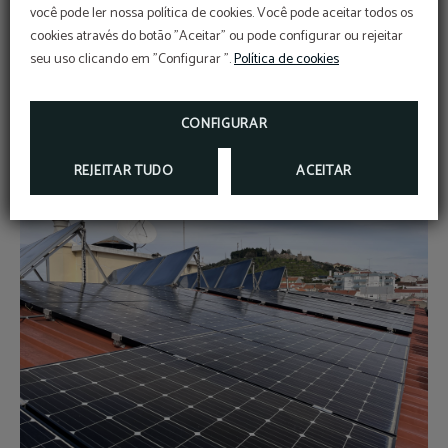
· Utilizando Painéis Solares;
você pode ler nossa política de cookies. Você pode aceitar todos os
· Promoção de uma mobilidade de baixo impacto com
cookies através do botão "Aceitar" ou pode configurar ou rejeitar
recurso ao uso de bicicletas para as deslocações de
seu uso clicando em "Configurar ".
Política de cookies
todos os hóspedes, podendo ser utilizadas nas áreas
próximas
CONFIGURAR
REJEITAR TUDO
ACEITAR