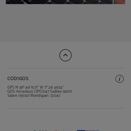
CÓDIGOS
GPS: N 39º 49' 15.71" W 7º 29' 46.52"
GDS: Amadeus: OPO047 Galileo: 56071
Sabre: 09740 Worldspan: 72047