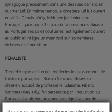
synagogue précisément dans une des rues de l’ancien
quartier juif. En même temps, le cimetière juif fut ouvert
en 2001. Depuis 2005, le Musée juif (unique au
Portugal), qui retrace l’histoire de la présence séfarade
au Portugal, ses us et coutumes, est également ouvert
au public et intègre un mémorial sur les dernières
victimes de l’Inquisition.
PÉNALISTE
Terre d’origine de l’un des médecins les plus connus de
l’histoire portugaise : Ribeiro Sanches. Nouveau
chrétien, accusé de professer le judaïsme, Ribeiro
Sanches (1699-1783) fut persécuté par l’Inquisition au
Portugal. Il a obtenu un grand prestige à la cour de
Catarina II, en Russie.
Nous utilisons des cookies propriétaires et tiers à des fins d'analyse