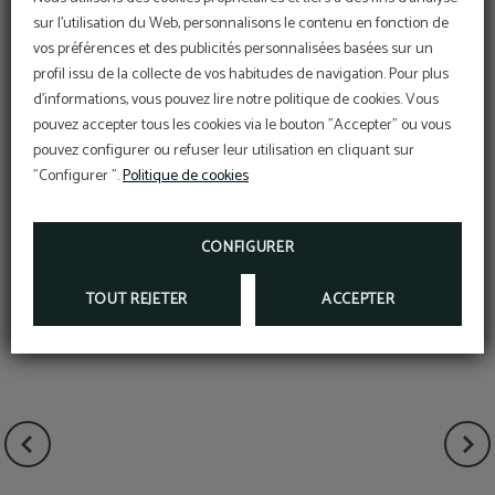
sur l'utilisation du Web, personnalisons le contenu en fonction de
Penamacor possède des vestiges de l’ancien quartier
vos préférences et des publicités personnalisées basées sur un
juif du XVIe siècle à proximité de la Rua de S. Pedro, une
profil issu de la collecte de vos habitudes de navigation. Pour plus
des rues historiques de la ville. L’augmentation du
d'informations, vous pouvez lire notre politique de cookies. Vous
nombre d’habitants juifs à la suite de l’expulsion de
pouvez accepter tous les cookies via le bouton "Accepter" ou vous
l’Espagne est due à la situation de grande proximité de
pouvez configurer ou refuser leur utilisation en cliquant sur
"Configurer ".
Politique de cookies
la frontière.
CONFIGURER
TOUT REJETER
ACCEPTER