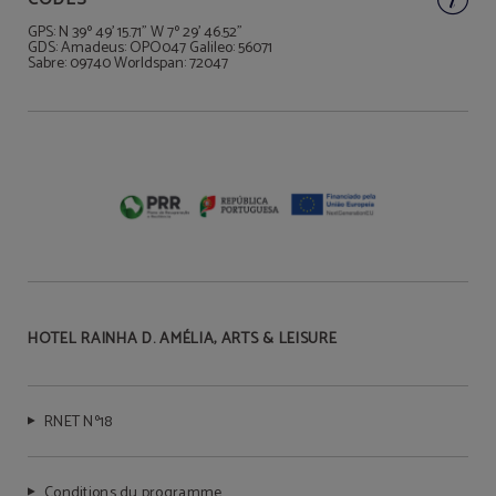
GPS: N 39º 49' 15.71" W 7º 29' 46.52"
GDS: Amadeus: OPO047 Galileo: 56071
Sabre: 09740 Worldspan: 72047
HOTEL RAINHA D. AMÉLIA, ARTS & LEISURE
RNET Nº18
Conditions du programme